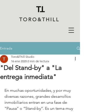
TORO&THILL
Entrada
Toro&Thill Studio
16 ene 2020
2 min de lectura
"Del Stand-by" a "La
entrega inmediata"
En muchas oportunidades, y por muy 
diversas razones, grandes desarrollos 
inmobiliarios entran en una fase de 
“Pausa” o “Stand-by”. Es un tema muy 