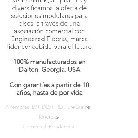
Redefinimos, a
m
pliamos y
diversificamos
la oferta de
soluciones modulares para
pisos, a través de una
asociación
comercial
con
Engineered Floors
, marca
®
líder concebida para el futuro
100% manufac
turados en
Dalton, Georgia
. USA
Con garantías a partir de 10
años, hasta de por
vida
Alfombras. LVT. DLVT HD PureGrain
.
®
Kinetex
®
Comercial. Residencial