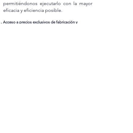
permitiéndonos ejecutarlo con la mayor
eficacia y eficiencia posible.
Acceso a precios exclusivos de fabricación y
adquisición.
Revisión de las especificaciones de la marcas.
Consultoría y optimización del proyecto de
interiorismo.
Desarrollo del presupuesto y análisis de costos.
Comparación de precios de productos e ingeniería
de valor.
Licitación y contratación global de FF&E.
Control y gestión de costos.
Gestión de adquisiciones y fabricación a medida.
Project Management
Coordinación de almacenamiento, carga, logística e
instalación.
Gerencia de garantías post entrega.
¡Contacta con nosotros!