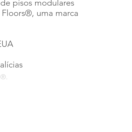
 de pisos modulares
 Floors®, uma marca
 EUA
alícias
x®.