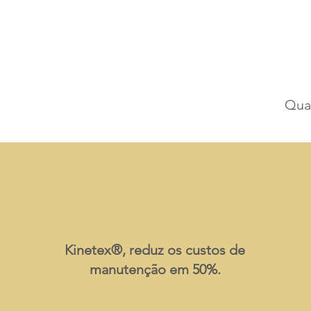
Qual
Kinetex®, reduz os custos de
manutenção em 50%.