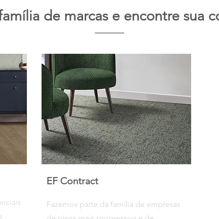
família de marcas e encontre sua co
EF Contract
enciais
Fazemos parte da família de empresas
e
de pisos mais progressiva e de