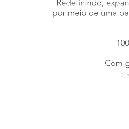
Redefinindo, expan
por meio de uma par
100
Com ga
Ca