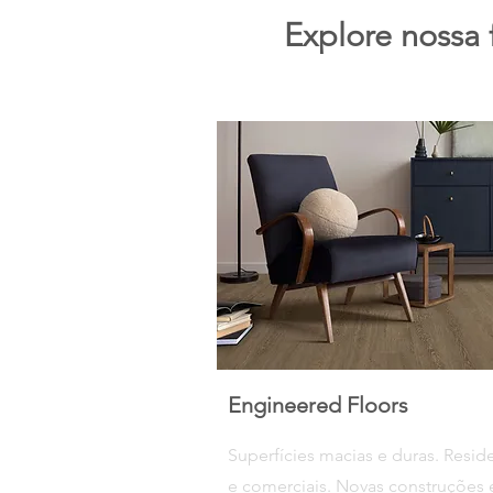
Explore nossa 
Engineered Floors
Superfícies macias e duras. Resid
e comerciais. Novas construções 