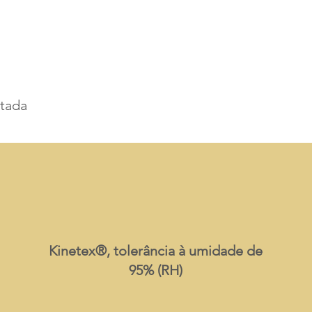
ntada
Kinetex®, tolerância à umidade de
95% (RH)