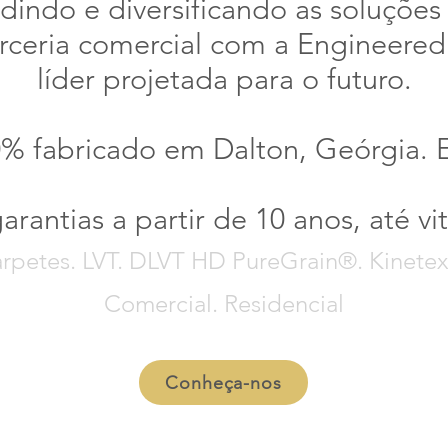
dindo e diversificando as soluções
ceria comercial com a Engineered
líder projetada para o futuro.
% fabricado em Dalton, Geórgia.
rantias a partir de 10 anos, até vit
rpetes. LVT. DLVT HD PureGrain®. Kinete
Comercial. Residencial
Conheça-nos