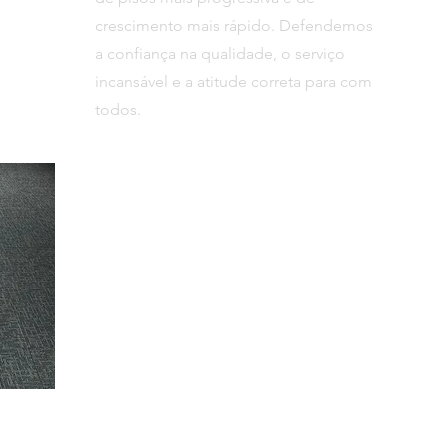
crescimento mais rápido. Defendemos
a confiança na qualidade, o serviço
incansável e a atitude correta para com
todos.